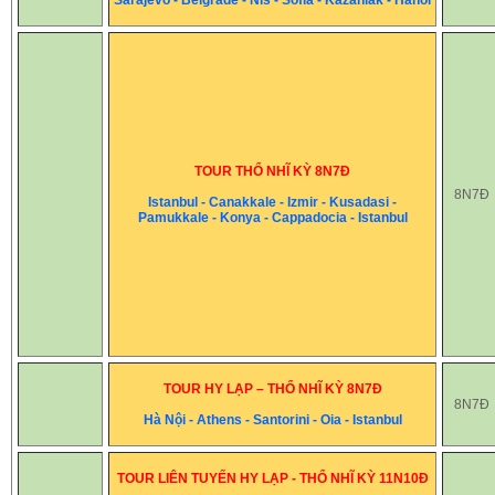
TOUR THỔ NHĨ KỲ 8N7Đ
8N7Đ
Istanbul - Canakkale - Izmir - Kusadasi -
Pamukkale - Konya - Cappadocia - Istanbul
TOUR HY LẠP – THỔ NHĨ KỲ 8N7Đ
8N7Đ
Hà Nội - Athens - Santorini - Oia - Istanbul
TOUR LIÊN TUYẾN HY LẠP - THỔ NHĨ KỲ 11N10Đ