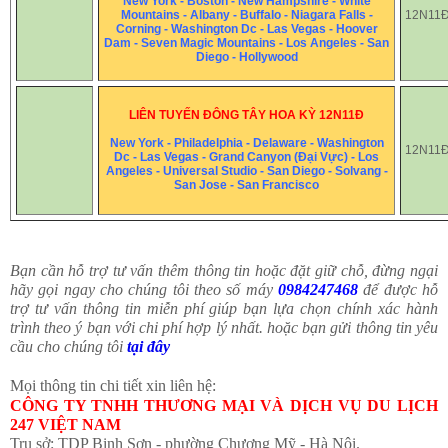
New York - Boston - New Hampshire - White
Mountains - Albany - Buffalo - Niagara Falls -
12N11
Corning - Washington Dc - Las Vegas - Hoover
Dam - Seven Magic Mountains - Los Angeles - San
Diego - Hollywood
LIÊN TUYẾN ĐÔNG TÂY HOA KỲ 12N11Đ
New York - Philadelphia - Delaware - Washington
12N11
Dc - Las Vegas - Grand Canyon (Đại Vực) - Los
Angeles - Universal Studio - San Diego - Solvang -
San Jose - San Francisco
Bạn cần hỗ trợ tư vấn thêm thông tin hoặc đặt giữ chỗ, đừng ngại
hãy gọi ngay cho chúng tôi theo số máy
0984247468
để được hỗ
trợ tư vấn thông tin miễn phí giúp bạn lựa chọn chính xác hành
trình theo ý bạn với chi phí hợp lý nhất. hoặc bạn gửi thông tin yêu
cầu cho chúng tôi
tại đây
Mọi thông tin chi tiết xin liên hệ:
CÔNG TY TNHH THƯƠNG MẠI VÀ DỊCH VỤ DU LỊCH
247 VIỆT NAM
Trụ sở: TDP Binh Sơn - phường Chương Mỹ - Hà Nội.