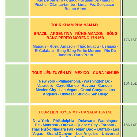
Rio De Janeiro - Cusco - Urubamba - Machu
Picchu - Ollantaytambo - Lima - Foz Do Iguacu -
Bueno Aires
TOUR KHÁM PHÁ NAM MỸ:
BRAZIL - ARGENTINA - RỪNG AMAZON - SÔNG
BĂNG PERITO MORENO 17N16Đ
17N16
Manaus - Rừng Amazon - Thác Iguacu - Ushuaia -
El Calafate - Sông Băng Perito Moreno - Rio De
Janeiro - Ouro Preto
TOUR LIÊN TUYẾN MỸ - MEXICO – CUBA 16N15Đ
New York - Philadenphia - Washington Dc -
16N15
Varadero - Cayo Blanco - Havana - Cancun -
Mexico City - Las Vegas - Grand Canyon - Los
Angeles - Univesal Studio - San Diego
TOUR LIÊN TUYẾN MỸ - CANADA 15N14Đ
New York – Philadelphia – Delaware - Washington
Dc - Montreal - Ottawa - Quebec City - Toronto -
15N14
Thác Nước Niagara Fall - Ngàn Đảo – Buffalo - Las
Vegas – Grand Canyon – Los Angeles – Universal