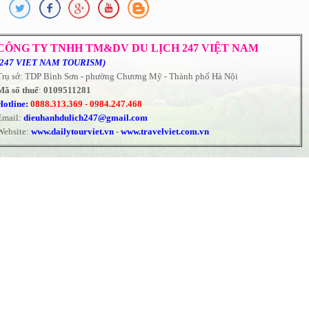
CÔNG TY TNHH TM&DV DU LỊCH 247 VIỆT NAM
(247 VIET NAM TOURISM)
Trụ sở: TDP Bình Sơn - phường Chương Mỹ - Thành phố Hà Nội
Mã số thuế
:
0109511281
Hotline:
0888.313.369 -
0984.247.468
Email:
dieuhanhdulich247@gmail.com
Website:
www.dailytourviet.vn
-
www.travelviet.com.vn