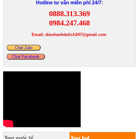
Hotline tư vấn miễn phí 24/7:
0888.313.369
0984.247.468
Email: dieuhanhdulich247@gmail.com
Chat Zalo
Chat Facebook
Tour quốc tế
Tour hot