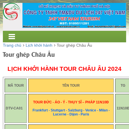
Trang chủ
Lịch khởi hành
Tour ghép Châu Âu
Tour ghép Châu Âu
LỊCH KHỞI HÀNH TOUR CHÂU ÂU 2024
MÃ TOUR
TÊN TOUR
TG
TOUR ĐỨC - ÁO - Ý -
THỤY SĨ – PHÁP 11N10Đ
DTV-CA01
11N10
Frankfurt - Stuttgart - Salzburg - Venice - Milan -
Lucerne - Dijon - Paris