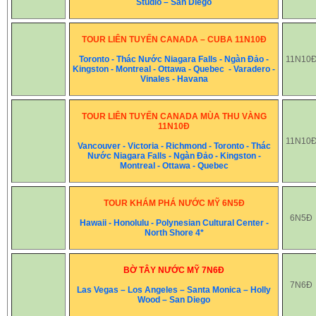
Studio – San Diego
TOUR LIÊN TUYẾN CANADA – CUBA 11N10Đ
Toronto - Thác Nước Niagara Falls - Ngàn Đảo -
11N10
Kingston - Montreal - Ottawa - Quebec - Varadero -
Vinales - Havana
TOUR LIÊN TUYẾN CANADA MÙA THU VÀNG
11N10Đ
11N10
Vancouver - Victoria - Richmond - Toronto - Thác
Nước Niagara Falls - Ngàn Đảo - Kingston -
Montreal - Ottawa - Quebec
TOUR KHÁM PHÁ NƯỚC MỸ 6N5Đ
6N5Đ
Hawaii - Honolulu - Polynesian Cultural Center -
North Shore 4*
BỜ TÂY NƯỚC MỸ 7N6Đ
7N6Đ
Las Vegas – Los Angeles – Santa Monica – Holly
Wood – San Diego