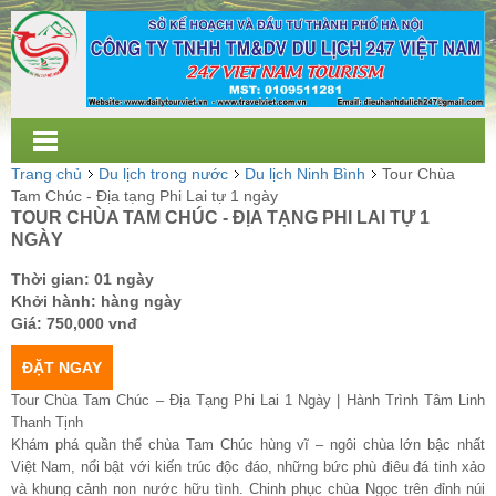
Trang chủ
Du lịch trong nước
Du lịch Ninh Bình
Tour Chùa
Tam Chúc - Địa tạng Phi Lai tự 1 ngày
TOUR CHÙA TAM CHÚC - ĐỊA TẠNG PHI LAI TỰ 1
NGÀY
Thời gian: 01 ngày
Khởi hành: hàng ngày
Giá:
750,000 vnđ
ĐẶT NGAY
Tour Chùa Tam Chúc – Địa Tạng Phi Lai 1 Ngày | Hành Trình Tâm Linh
Thanh Tịnh
Khám phá quần thể chùa Tam Chúc hùng vĩ – ngôi chùa lớn bậc nhất
Việt Nam, nổi bật với kiến trúc độc đáo, những bức phù điêu đá tinh xảo
và khung cảnh non nước hữu tình. Chinh phục chùa Ngọc trên đỉnh núi