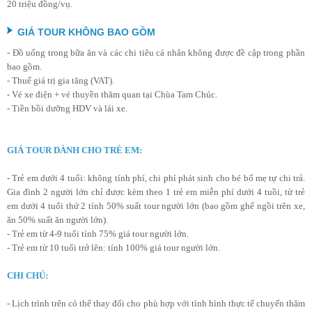
20 triệu đồng/vụ.
GIÁ TOUR KHÔNG BAO GỒM
- Đồ uống trong bữa ăn và các chi tiêu cá nhân không được đề cập trong phần
bao gồm.
- Thuế giá trị gia tăng (VAT).
- Vé xe điện + vé thuyền thăm quan tại Chùa Tam Chúc.
- Tiền bồi dưỡng HDV và lái xe.
GIÁ TOUR DÀNH CHO TRẺ EM:
- Trẻ em dưới 4 tuổi: không tính phí, chi phí phát sinh cho bé bố mẹ tự chi trả.
Gia đình 2 người lớn chỉ được kèm theo 1 trẻ em miễn phí dưới 4 tuồi, từ trẻ
em dưới 4 tuổi thứ 2 tính 50% suất tour người lớn (bao gồm ghế ngồi trên xe,
ăn 50% suất ăn người lớn).
- Trẻ em từ 4-9 tuổi tính 75% giá tour người lớn.
- Trẻ em từ 10 tuổi trở lên: tính 100% giá tour người lớn.
CHI CHÚ:
- Lịch trình trên có thể thay đổi cho phù hợp với tình hình thực tế chuyến thăm