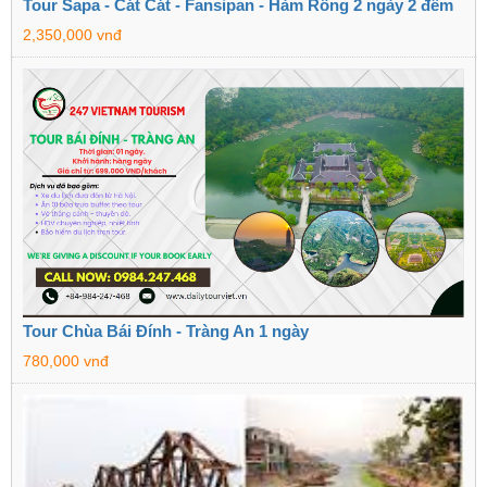
Tour Sapa - Cát Cát - Fansipan - Hàm Rồng 2 ngày 2 đêm
2,350,000 vnđ
Tour Chùa Bái Đính - Tràng An 1 ngày
780,000 vnđ