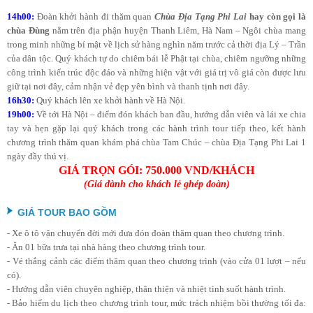
14h00:
Đoàn khởi hành đi thăm quan
Chùa Địa Tạng Phi Lai
hay còn gọi là
chùa Đùng
nằm trên địa phận huyện Thanh Liêm, Hà Nam – Ngôi chùa mang
trong minh những bí mật về lịch sử hàng nghìn năm trước cả thời địa Lý – Trần
của dân tộc. Quý khách tự do chiêm bái lễ Phật tại chùa, chiêm ngưỡng những
công trình kiến trúc độc đáo và những hiện vật với giá trị vô giá còn được lưu
giữ tại nơi đây, cảm nhận vẻ đẹp yên bình và thanh tịnh nơi đây.
16h30:
Quý khách lên xe khởi hành về Hà Nội.
19h00:
Về tới Hà Nội – điểm đón khách ban đầu, hướng dẫn viên và lái xe chia
tay và hẹn gặp lại quý khách trong các hành trình tour tiếp theo, kết hành
chương trình thăm quan khám phá chùa Tam Chúc – chùa Địa Tạng Phi Lai 1
ngày đầy thú vị.
GIÁ TRỌN GÓI: 750.000 VND/KHÁCH
(Giá dành cho khách lẻ ghép đoàn)
GIÁ TOUR BAO GỒM
- Xe ô tô vận chuyển đời mới đưa đón đoàn thăm quan theo chương trình.
- Ăn 01 bữa trưa tại nhà hàng theo chương trình tour.
- Vé thắng cảnh các điểm thăm quan theo chương trình (vào cửa 01 lượt – nếu
có).
- Hướng dẫn viên chuyên nghiệp, thân thiện và nhiệt tình suốt hành trình.
- Bảo hiểm du lịch theo chương trình tour, mức trách nhiệm bồi thường tối đa: