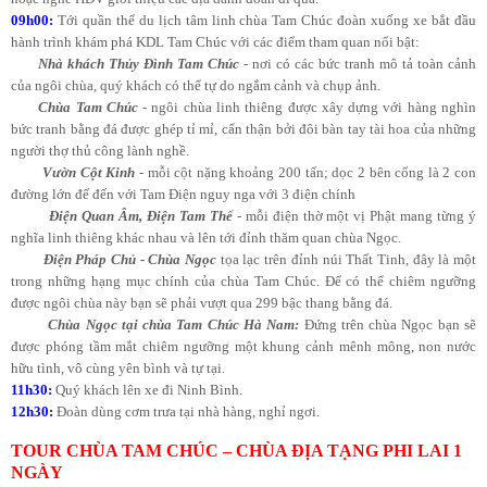
09h00:
Tới quần thể du lịch tâm linh chùa Tam Chúc đoàn xuống xe bắt đầu
hành trình khám phá KDL Tam Chúc với các điểm tham quan nổi bật:
Nhà khách Thủy Đình Tam Chúc
- nơi có các bức tranh mô tả toàn cảnh
của ngôi chùa, quý khách có thể tự do ngắm cảnh và chụp ảnh.
Chùa Tam Chúc
- ngôi chùa linh thiêng được xây dựng với hàng nghìn
bức tranh bằng đá được ghép tỉ mỉ, cẩn thận bởi đôi bàn tay tài hoa của những
người thợ thủ công lành nghề.
Vườn Cột Kinh
- mỗi cột nặng khoảng 200 tấn; dọc 2 bên cổng là 2 con
đường lớn để đến với Tam Điện nguy nga với 3 điện chính
Điện Quan Âm, Điện Tam Thế
- mỗi điện thờ một vị Phật mang từng ý
nghĩa linh thiêng khác nhau và lên tới đỉnh thăm quan chùa Ngọc.
Điện Pháp Chủ - Chùa Ngọc
tọa lạc trên đỉnh núi Thất Tinh, đây là một
trong những hạng mục chính của chùa Tam Chúc. Để có thể chiêm ngưỡng
được ngôi chùa này bạn sẽ phải vượt qua 299 bậc thang bằng đá.
Chùa Ngọc tại chùa Tam Chúc Hà Nam:
Đứng trên chùa Ngọc bạn sẽ
được phóng tầm mắt chiêm ngưỡng một khung cảnh mênh mông, non nước
hữu tình, vô cùng yên bình và tự tại.
11h30:
Quý khách lên xe đi Ninh Bình.
12h30:
Đoàn dùng cơm trưa tại nhà hàng, nghỉ ngơi.
TOUR CHÙA TAM CHÚC – CHÙA ĐỊA TẠNG PHI LAI 1
NGÀY