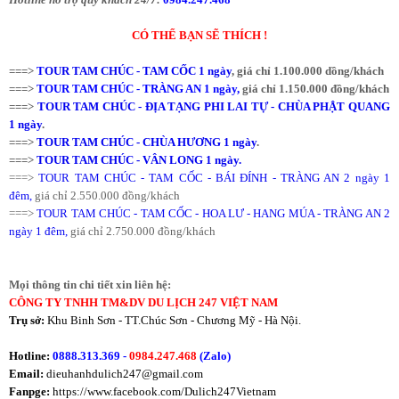
CÓ THỂ BẠN SẼ THÍCH !
===>
T
OUR TAM CHÚC - TAM CỐC 1 ngày
, giá chỉ 1.100.000 dồng/khách
===>
T
OUR TAM CHÚC - TRÀNG AN 1 ngày
,
giá chỉ 1.150.000 đồng/khách
===>
TOUR TAM CHÚC - ĐỊA TẠNG PHI LAI TỰ - CHÙA PHẬT QUANG
1 ngày
.
===>
TOUR TAM CHÚC - CHÙA HƯƠNG 1 ngày
.
===>
TOUR TAM CHÚC - VÂN LONG 1 ngày.
===>
TOUR TAM CHÚC - TAM CỐC - BÁI ĐÍNH - TRÀNG AN 2 ngày 1
đêm
,
giá chỉ 2.550.000 đồng/khách
===>
T
OUR TAM CHÚC - TAM CỐC - HOA LƯ - HANG MÚA - TRÀNG AN 2
ngày 1 đêm
,
giá chỉ 2.750.000 đồng/khách
Mọi thông tin chi tiết xin liên hệ:
CÔNG TY TNHH TM&DV DU LỊCH 247 VIỆT NAM
Trụ sở:
Khu Binh Sơn - TT.Chúc Sơn - Chương Mỹ - Hà Nội.
Hotline:
0888.313.369 -
0984.247.468
(Zalo)
Email:
dieuhanhdulich247@gmail.com
Fanpge:
https://www.facebook.com/Dulich247Vietnam