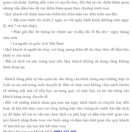
quan của đoàn, hướng dẫn viên có quyển thay đổi thứ tự các điểm thăm quan
nhưng vẫn đảm bảo đủ các điểm thăm quan theo chương trình tour.
- Quý khách chỉ được mua bảo hiểm khi thỏa mãn các điều kiện sau đây:
+ Đặt tour trước tối thiểu 2 ngày so với ngày khởi hành (không tính ngày
lễ, thứ 7 và chủ nhật)
+ Phải gửi đầy đủ thông tin chính xác và đầy đủ về Họ tên + ngày tháng
năm sinh
+ Là người có quốc tịch Việt Nam
- Quý khách là người ăn chay vui lòng mang thêm đồ ăn chay theo để đảm bảo
khẩu vị của mình
- Bất cứ dịch vụ nào trong tour nếu Quý khách không sử dụng cũng không
được hoàn lại
- Khách hàng phải tự bảo quản tài sản riêng của mình trong mọi trường hợp và
ở tất cả các nơi trong suốt chuyến đi. Bên tổ chức tour không chịu trách nhiệm
về những mất mát về tiền bạc, tư trang quý, vé máy bay, và tài sản riêng của
khách hàng trong chuyến đi.
- Đối với những khách tham gia tour mà ngày khởi hành có chuyến bay đến
hoặc đi khi kết thúc tour vui lòng thông báo cho chúng tôi trước khi đặt dịch
vụ để được hỗ trợ tư vấn lựa chọn dịch vụ phù hợp và đảm bảo thời gian cho
quý khách nhập đoàn tour vào buổi sáng và đảm bảo thời gian cho quý khách
về làm thủ tục sân bay khi kết thúc tour.
Hotline hỗ trợ quý khách 24/7:
0984.247.468