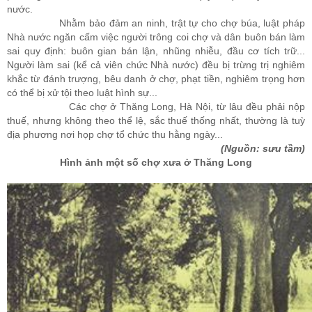
nước.
Nhằm bảo đảm an ninh, trật tự cho chợ búa, luật pháp
Nhà nước ngăn cấm việc người trông coi chợ và dân buôn bán làm
sai quy định: buôn gian bán lận, nhũng nhiễu, đầu cơ tích trữ...
Người làm sai (kể cả viên chức Nhà nước) đều bị trừng trị nghiêm
khắc từ đánh trượng, bêu danh ở chợ, phạt tiền, nghiêm trọng hơn
có thể bị xử tội theo luật hình sự...
Các chợ ở Thăng Long, Hà Nội, từ lâu đều phải nộp
thuế, nhưng không theo thể lệ, sắc thuế thống nhất, thường là tuỳ
địa phương nơi họp chợ tổ chức thu hằng ngày...
(Nguồn: sưu tầm)
Hình ảnh một số chợ xưa ở Thăng Long