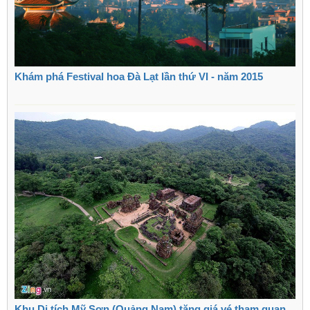
Khám phá Festival hoa Đà Lạt lần thứ VI - năm 2015
Khu Di tích Mỹ Sơn (Quảng Nam) tăng giá vé tham quan