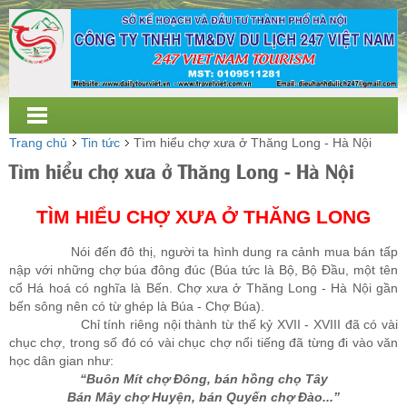
Trang chủ
Tin tức
Tìm hiểu chợ xưa ở Thăng Long - Hà Nội
Tìm hiểu chợ xưa ở Thăng Long - Hà Nội
TÌM HIỂU CHỢ XƯA Ở THĂNG LONG
Nói đến đô thị, người ta hình dung ra cảnh mua bán tấp
nập với những chợ búa đông đúc (Búa tức là Bộ, Bộ Đầu, một tên
cổ Há hoá có nghĩa là Bến. Chợ xưa ở Thăng Long - Hà Nội gần
bến sông nên có từ ghép là Búa - Chợ Búa).
Chỉ tính riêng nội thành từ thế kỷ XVII - XVIII đã có vài
chục chợ, trong số đó có vài chục chợ nổi tiếng đã từng đi vào văn
học dân gian như:
“Buôn Mít chợ Đông, bán hồng chọ Tây
Bán Mây chợ Huyện, bán Quyến chợ Đào...”