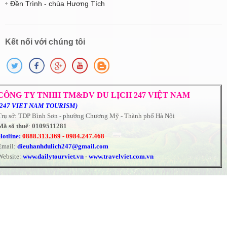
Đền Trình - chùa Hương Tích
Kết nối với chúng tôi
CÔNG TY TNHH TM&DV DU LỊCH 247 VIỆT NAM
(247 VIET NAM TOURISM)
Trụ sở: TDP Bình Sơn - phường Chương Mỹ - Thành phố Hà Nội
Mã số thuế
:
0109511281
Hotline:
0888.313.369 -
0984.247.468
Email:
dieuhanhdulich247@gmail.com
Website:
www.dailytourviet.vn
-
www.travelviet.com.vn