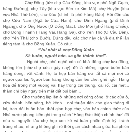
Chợ Đông (tức chợ Cầu Đông, khu vực phố Ngõ Gạch,
hàng Đường), chợ Tây (khu vực Bến xe Kim Mã), chợ Huyện (khu
vực Nhà Thờ Lớn), chợ Đào (chính là phố Hàng Đào). Rồi đến các
chợ Cửa Nam (Ngã tư Cửa Nam), chợ Đình Ngang (phố Đình
Ngang), chợ Ông Nước (Ô Đống Mác), chợ Mới (phố Hàng Chiếu),
chợ Đông Thành (Hàng Vải, Hàng Gà), chợ Yên Thọ (Ô Cầu Dền),
chợ Yên Thái (chợ Bưởi). Đứng đầu các chợ này cả về địa thế lẫn
tiếng tăm là chợ Đồng Xuân. Có câu:
“Vui nhất là chợ Đồng Xuân
Kẻ buôn, người bán, xa gần thảnh thơi”.
Ngoài chợ, phố nghề còn có khá đông chợ lưu động,
không tên (như chợ cóc ngày nay), đó là những người buôn bán
hàng dong, vặt vãnh. Họ tụ họp bán hàng ưở tất cả mọi nơi có
người qua lại. Người bán hàng không cần lều che, ghế ngồi. Hàng
hoá để trong một vuông vải hay trong cái thúng, cái rổ, cái mẹt...
thậm chí bày ngay trên mặt đất bụi bặm...
Chợ thường lập lên ở những nơi công cộng, ở các cửa ô,
cửa thành, bến sông, bờ kênh... nơi thuận tiện cho giao thông đi
lại, trao đổi buôn bán. thời gian họp chợ, văn bản chính thức của
Nhà nước phong kiến ghi trong sách “Hồng Đức thiện chính thư” đã
nêu ra nguyên tắc chợ họp xen kẽ và luân phiên định kỳ, tránh
trùng nhau, nhưng không ghi rõ thời gian cách nhau giữa hai phiên