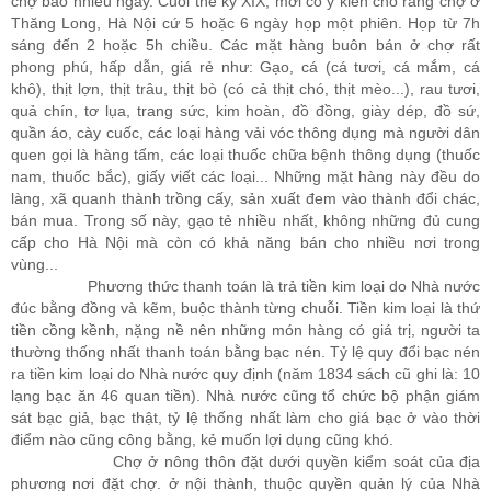
chợ bao nhiêu ngày. Cuối thế kỷ XIX, mới có ý kiến cho rằng chợ ở
Thăng Long, Hà Nội cứ 5 hoặc 6 ngày họp một phiên. Họp từ 7h
sáng đến 2 hoặc 5h chiều. Các mặt hàng buôn bán ở chợ rất
phong phú, hấp dẫn, giá rẻ như: Gạo, cá (cá tươi, cá mắm, cá
khô), thịt lợn, thịt trâu, thịt bò (có cả thịt chó, thịt mèo...), rau tươi,
quả chín, tơ lụa, trang sức, kim hoàn, đồ đồng, giày dép, đồ sứ,
quần áo, cày cuốc, các loại hàng vải vóc thông dụng mà người dân
quen gọi là hàng tấm, các loại thuốc chữa bệnh thông dụng (thuốc
nam, thuốc bắc), giấy viết các loại... Những mặt hàng này đều do
làng, xã quanh thành trồng cấy, sản xuất đem vào thành đổi chác,
bán mua. Trong số này, gạo tẻ nhiều nhất, không những đủ cung
cấp cho Hà Nội mà còn có khả năng bán cho nhiều nơi trong
vùng...
Phương thức thanh toán là trả tiền kim loại do Nhà nước
đúc bằng đồng và kẽm, buộc thành từng chuỗi. Tiền kim loại là thứ
tiền cồng kềnh, nặng nề nên những món hàng có giá trị, người ta
thường thống nhất thanh toán bằng bạc nén. Tỷ lệ quy đổi bạc nén
ra tiền kim loại do Nhà nước quy định (năm 1834 sách cũ ghi là: 10
lạng bạc ăn 46 quan tiền). Nhà nước cũng tổ chức bộ phận giám
sát bạc giả, bạc thật, tỷ lệ thống nhất làm cho giá bạc ở vào thời
điểm nào cũng công bằng, kẻ muốn lợi dụng cũng khó.
Chợ ở nông thôn đặt dưới quyền kiểm soát của địa
phương nơi đặt chợ. ở nội thành, thuộc quyền quản lý của Nhà