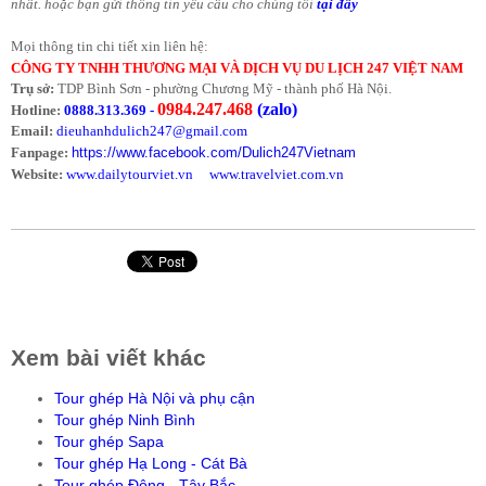
nhất. hoặc bạn gửi thông tin yêu cầu cho chúng tôi
tại đây
Mọi thông tin chi tiết xin liên hệ:
CÔNG TY TNHH THƯƠNG MẠI VÀ DỊCH VỤ DU LỊCH 247 VIỆT NAM
Trụ sở:
TDP Bình Sơn - phường Chương Mỹ - thành phố Hà Nội.
0984.247.468
(zalo)
Hotline:
0888.313.369
-
Email:
dieuhanhdulich247@gmail.com
Fanpage:
https://www.facebook.com/Dulich247Vietnam
Website:
www.dailytourviet.vn
www.travelviet.com.vn
Xem bài viết khác
Tour ghép Hà Nội và phụ cận
Tour ghép Ninh Bình
Tour ghép Sapa
Tour ghép Hạ Long - Cát Bà
Tour ghép Đông - Tây Bắc