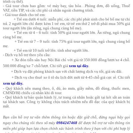
trình cụ thể).
- Giá tour chưa bao gồm: vé máy bay, tàu hỏa…Phòng đơn, đồ uống, Thuế
VAT, tiền TIP, và các chi phí cá nhân ngoài chương trình.
- Giá tour dành cho trẻ em:
+ Trẻ em dưới 4 tuổi: miễn phí, các chi phí phát sinh cho bé bố mẹ tự chi
trả. 2 người lớn chỉ được kèm 1 trẻ em, từ trẻ em thứ 2 trở đi phải mua 50% giá
tour người lớn (ăn riêng, ngủ chung cùng bố mẹ).
+ Trẻ em từ 4 – 6 tuổi: tính 50% giá tour người lớn. Ăn riêng, ngủ chung
cùng bố mẹ.
+ Trẻ em từ 7 – 9 tuổi: tính 75% giá tour người lớn, ngủ chung cùng bố
mẹ.
+ Trẻ em từ 10 tuổi trở lên: tính như người lớn.
- Dịch vụ hỗ trợ theo yêu cầu:
+ Xe đón tiễn sân bay Nội Bài chỉ với giá từ 350.000 đồng/lượt/xe 4 chỗ.
500.000 đồng/xe 7 chỗ/lượt. Chi tiết giá
xem tại đây
.
+ Dịch vụ đặt phòng khách sạn với chất lượng dịch vụ tốt, giá ưu đãi.
+ Dịch vụ cho thuê xe ô tô du lịch đời mới từ 4-45 chỗ giá cực rẻ. Chi tiết
xem tại đây.
- Quý khách nên mang theo, ô, dù, áo mưa, giầy mềm, đồ dùng, thuốc men,
CMND/Hộ chiếu cá nhân khi đi tour.
- Quý khách tự bảo quản hành lý, tư trang cá nhân hoặc gửi tại két sắt an toàn
tại khách sạn. Công ty không chịu trách nhiệm nếu đồ đạc của quý khách bị
mất.
Bạn cần hỗ trợ tư vấn thêm thông tin hoặc đặt giữ chỗ, đừng ngại hãy gọi
ngay cho chúng tôi theo số máy
0984247468
để được hỗ trợ tư vấn thông tin
miễn phí giúp bạn lựa chọn chính xác hành trình theo ý bạn với chi phí hợp lý