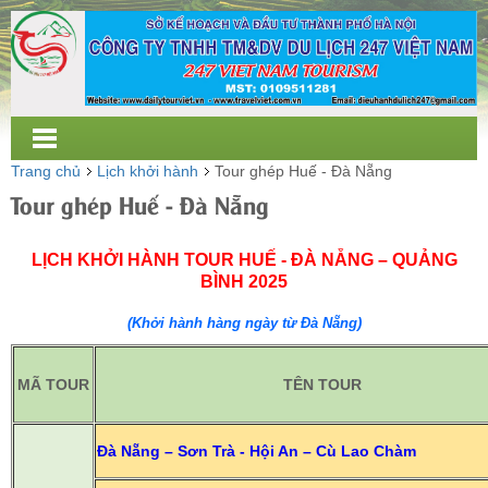
Trang chủ
Lịch khởi hành
Tour ghép Huế - Đà Nẵng
Tour ghép Huế - Đà Nẵng
LỊCH KHỞI HÀNH TOUR HUẾ - ĐÀ NẴNG – QUẢNG
BÌNH 2025
(Khởi hành hàng ngày từ Đà Nẵng)
MÃ TOUR
TÊN TOUR
Đà Nẵng – Sơn Trà - Hội An – Cù Lao Chàm