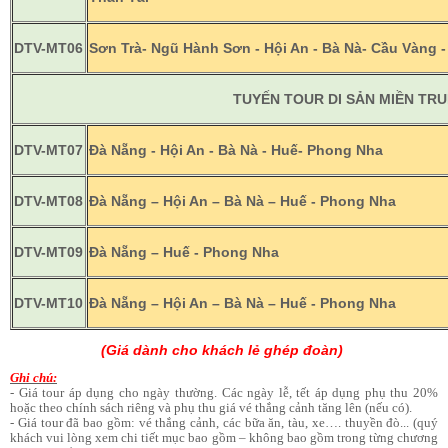
DTV-MT06
Sơn Trà- Ngũ Hành Sơn - Hội An - Bà Nà- Cầu Vàng -
TUYẾN TOUR DI SẢN MIỀN TR
DTV-MT07
Đà Nẵng - Hội An - Bà Nà - Huế- Phong Nha
DTV-MT08
Đà Nẵng – Hội An – Bà Nà – Huế - Phong Nha
DTV-MT09
Đà Nẵng – Huế - Phong Nha
DTV-MT10
Đà Nẵng – Hội An – Bà Nà – Huế - Phong Nha
(Giá dành cho khách lẻ ghép đoàn)
Ghi chú:
- Giá tour áp dụng cho ngày thường. Các ngày lễ, tết áp dụng phụ thu 20%
hoặc theo chính sách riêng và phụ thu giá vé thắng cảnh tăng lên (nếu có).
- Giá tour đã bao gồm: vé thắng cảnh, các bữa ăn, tàu, xe…. thuyền đò... (quý
khách vui lòng xem chi tiết mục bao gồm – không bao gồm trong từng chương