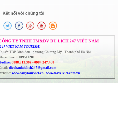
Kết nối với chúng tôi
CÔNG TY TNHH TM&DV DU LỊCH 247 VIỆT NAM
(247 VIET NAM TOURISM)
Trụ sở: TDP Bình Sơn - phường Chương Mỹ - Thành phố Hà Nội
Mã số thuế
:
0109511281
Hotline:
0888.313.369 -
0984.247.468
Email:
dieuhanhdulich247@gmail.com
Website:
www.dailytourviet.vn
-
www.travelviet.com.vn